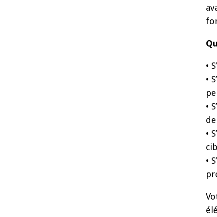
av
fo
Qu
• 
• 
pe
• 
de
• 
ci
• 
pr
Vo
él