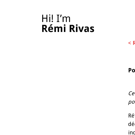
< 
Po
Ce
po
Ré
dé
in