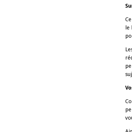
Su
Ce
le
po
Le
ré
pe
su
Vo
Co
pe
vo
Ai