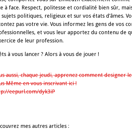
ce à face. Respect, politesse et cordialité bien sûr, m
s sujets politiques, religieux et sur vos états d’âmes. 
contez pas votre vie. Vous informez les gens de vos c
ofessionnelles, et vous leur apportez du contenu de qua
exercice de leur profession.
êts à vous lancer ? Alors à vous de jouer !
us aussi, chaque jeudi, apprenez comment designer le 
us Même en vous inscrivant ici !
tp://eepurl.com/dyk3iP
couvrez mes autres articles :