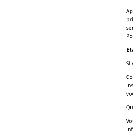
Ap
pr
se
Po
Et
Si
Co
in
vo
Qu
Vo
in