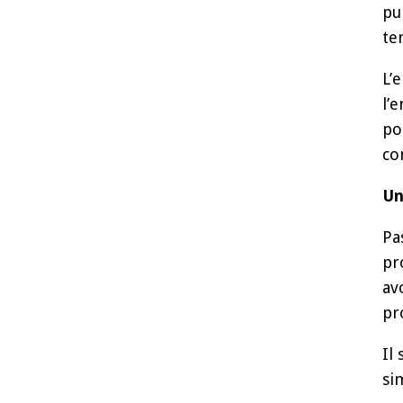
pu
te
L’
l’
po
co
Un
Pa
pr
av
pr
Il
si