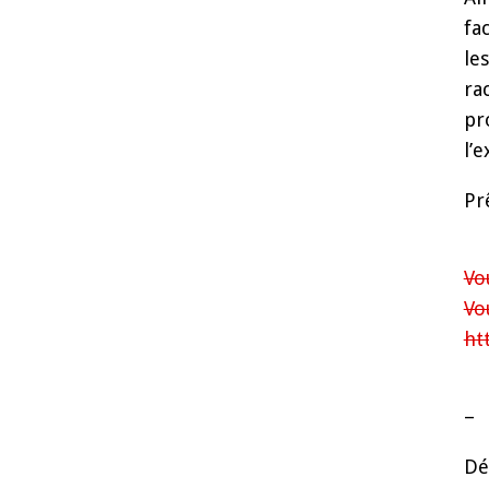
fa
le
ra
pr
l’
Pr
Vo
Vo
ht
–
Dé