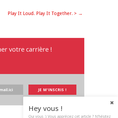
Play It Loud. Play It Together. >
→
r votre carrière !
JE M'INSCRIS !
Hey vous !
Oui vous :) Vous appréciez cet article ? N'hésitez