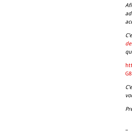
Af
ad
ac
C’
de
qu
ht
G8
C’
vo
Pr
–