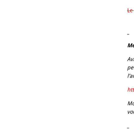
Le
_
Me
Av
pe
l’a
ht
Mo
vo
_