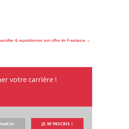
ersifier & repositionner son offre de Freelance
→
r votre carrière !
JE M'INSCRIS !