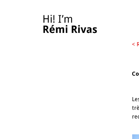
< 
Co
Le
tr
re