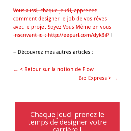
Vous aussi, chaque jeudi, apprenez
comment designer le job de vos rêves
avec le projet Soyez Vous Même en vous
inscrivant ici : http://eepurl.com/dyk3iP
!
– Découvrez mes autres articles :
←
< Retour sur la notion de Flow
Bio Express >
→
Chaque jeudi prenez le
temps de designer votre
carrière !