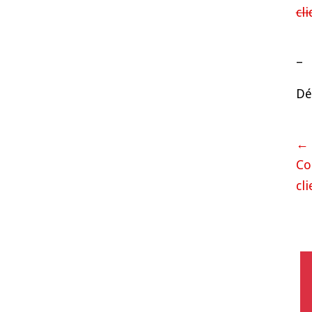
cl
–
Dé
←
Co
cli