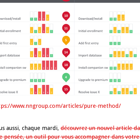
tps://www.nngroup.com/articles/pure-method/
us aussi, chaque mardi,
découvrez un nouvel article da
e pensée, un outil pour vous accompagner dans votre