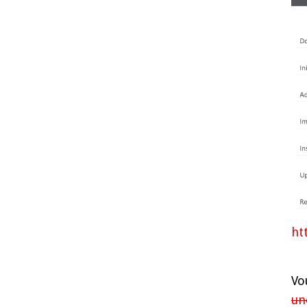
ht
Vo
un