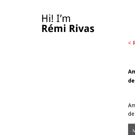
< 
Am
de
Am
de