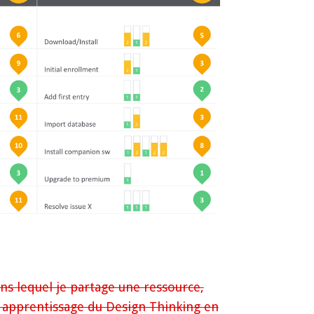
ns lequel je partage une ressource,
 apprentissage du Design Thinking en